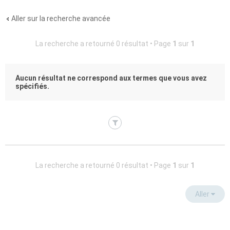
Aller sur la recherche avancée
La recherche a retourné 0 résultat • Page
1
sur
1
Aucun résultat ne correspond aux termes que vous avez
spécifiés.
La recherche a retourné 0 résultat • Page
1
sur
1
Aller