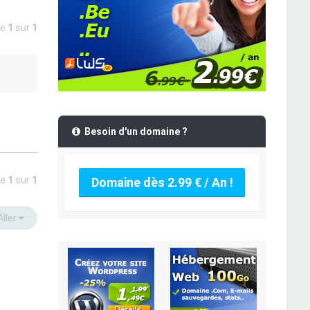
ge
1
sur
1
Besoin d'un domaine ?
ge
1
sur
1
Domaine dès 2.99 € / An !
Aller