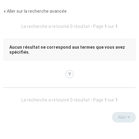
Aller sur la recherche avancée
La recherche a retourné 0 résultat • Page
1
sur
1
Aucun résultat ne correspond aux termes que vous avez
spécifiés.
La recherche a retourné 0 résultat • Page
1
sur
1
Aller