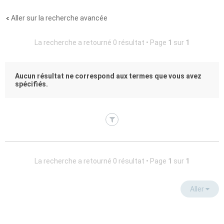
Aller sur la recherche avancée
La recherche a retourné 0 résultat • Page
1
sur
1
Aucun résultat ne correspond aux termes que vous avez
spécifiés.
La recherche a retourné 0 résultat • Page
1
sur
1
Aller