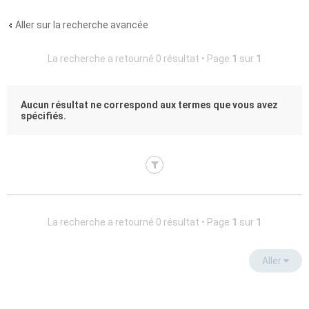
Aller sur la recherche avancée
La recherche a retourné 0 résultat • Page
1
sur
1
Aucun résultat ne correspond aux termes que vous avez
spécifiés.
La recherche a retourné 0 résultat • Page
1
sur
1
Aller