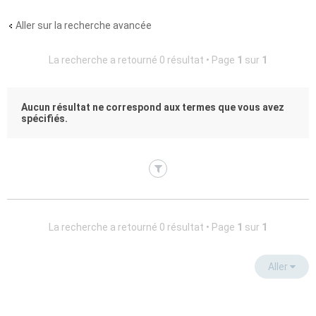
Aller sur la recherche avancée
La recherche a retourné 0 résultat • Page
1
sur
1
Aucun résultat ne correspond aux termes que vous avez
spécifiés.
La recherche a retourné 0 résultat • Page
1
sur
1
Aller