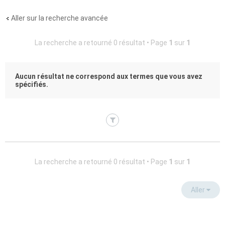
Aller sur la recherche avancée
La recherche a retourné 0 résultat • Page
1
sur
1
Aucun résultat ne correspond aux termes que vous avez
spécifiés.
La recherche a retourné 0 résultat • Page
1
sur
1
Aller