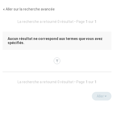
Aller sur la recherche avancée
La recherche a retourné 0 résultat • Page
1
sur
1
Aucun résultat ne correspond aux termes que vous avez
spécifiés.
La recherche a retourné 0 résultat • Page
1
sur
1
Aller