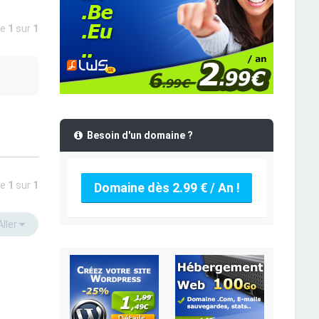
ge
1
sur
1
Besoin d'un domaine ?
ge
1
sur
1
Domaine dès 2.99 € / An !
Aller