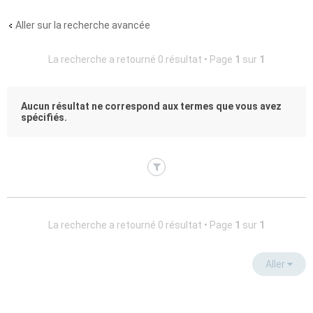
Aller sur la recherche avancée
La recherche a retourné 0 résultat • Page
1
sur
1
Aucun résultat ne correspond aux termes que vous avez
spécifiés.
La recherche a retourné 0 résultat • Page
1
sur
1
Aller