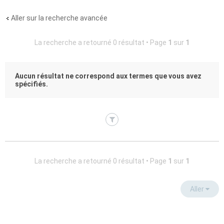
Aller sur la recherche avancée
La recherche a retourné 0 résultat • Page
1
sur
1
Aucun résultat ne correspond aux termes que vous avez
spécifiés.
La recherche a retourné 0 résultat • Page
1
sur
1
Aller