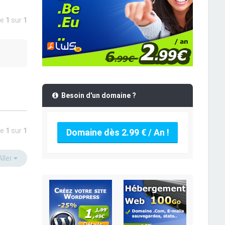
ge
1
sur
1
Besoin d'un domaine ?
ge
1
sur
1
Domaine dès 2.99 € / An !
Aller