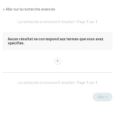
Aller sur la recherche avancée
La recherche a retourné 0 résultat • Page
1
sur
1
Aucun résultat ne correspond aux termes que vous avez
spécifiés.
La recherche a retourné 0 résultat • Page
1
sur
1
Aller