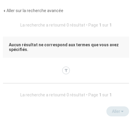
Aller sur la recherche avancée
La recherche a retourné 0 résultat • Page
1
sur
1
Aucun résultat ne correspond aux termes que vous avez
spécifiés.
La recherche a retourné 0 résultat • Page
1
sur
1
Aller