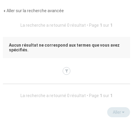
Aller sur la recherche avancée
La recherche a retourné 0 résultat • Page
1
sur
1
Aucun résultat ne correspond aux termes que vous avez
spécifiés.
La recherche a retourné 0 résultat • Page
1
sur
1
Aller