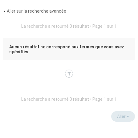
Aller sur la recherche avancée
La recherche a retourné 0 résultat • Page
1
sur
1
Aucun résultat ne correspond aux termes que vous avez
spécifiés.
La recherche a retourné 0 résultat • Page
1
sur
1
Aller