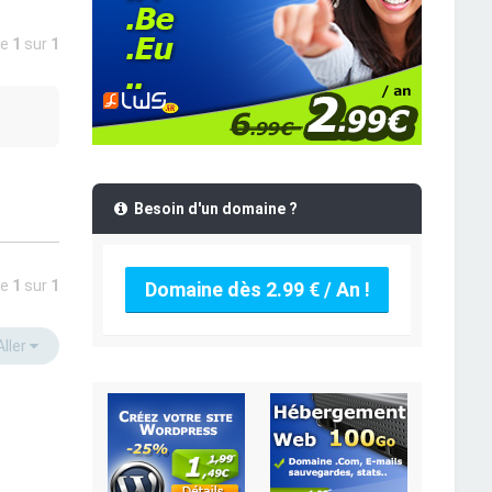
ge
1
sur
1
Besoin d'un domaine ?
ge
1
sur
1
Domaine dès 2.99 € / An !
Aller