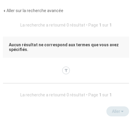
Aller sur la recherche avancée
La recherche a retourné 0 résultat • Page
1
sur
1
Aucun résultat ne correspond aux termes que vous avez
spécifiés.
La recherche a retourné 0 résultat • Page
1
sur
1
Aller