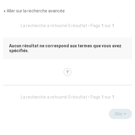
Aller sur la recherche avancée
La recherche a retourné 0 résultat • Page
1
sur
1
Aucun résultat ne correspond aux termes que vous avez
spécifiés.
La recherche a retourné 0 résultat • Page
1
sur
1
Aller