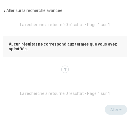
Aller sur la recherche avancée
La recherche a retourné 0 résultat • Page
1
sur
1
Aucun résultat ne correspond aux termes que vous avez
spécifiés.
La recherche a retourné 0 résultat • Page
1
sur
1
Aller