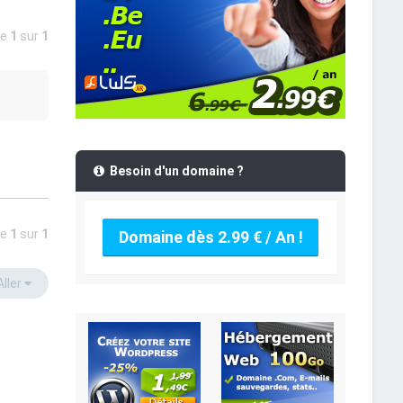
ge
1
sur
1
Besoin d'un domaine ?
ge
1
sur
1
Domaine dès 2.99 € / An !
Aller