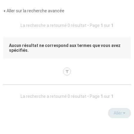
Aller sur la recherche avancée
La recherche a retourné 0 résultat • Page
1
sur
1
Aucun résultat ne correspond aux termes que vous avez
spécifiés.
La recherche a retourné 0 résultat • Page
1
sur
1
Aller