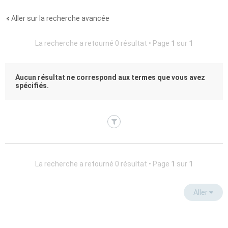
Aller sur la recherche avancée
La recherche a retourné 0 résultat • Page
1
sur
1
Aucun résultat ne correspond aux termes que vous avez
spécifiés.
La recherche a retourné 0 résultat • Page
1
sur
1
Aller