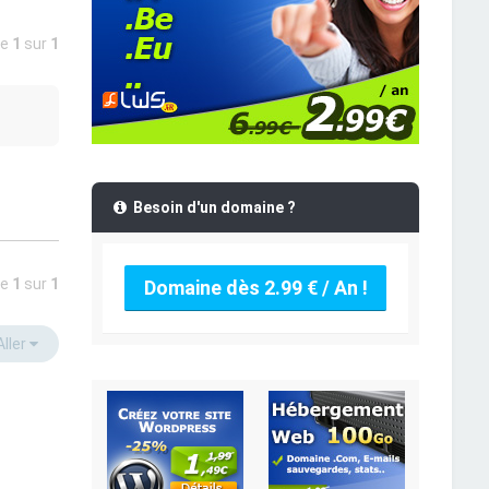
ge
1
sur
1
Besoin d'un domaine ?
ge
1
sur
1
Domaine dès 2.99 € / An !
Aller