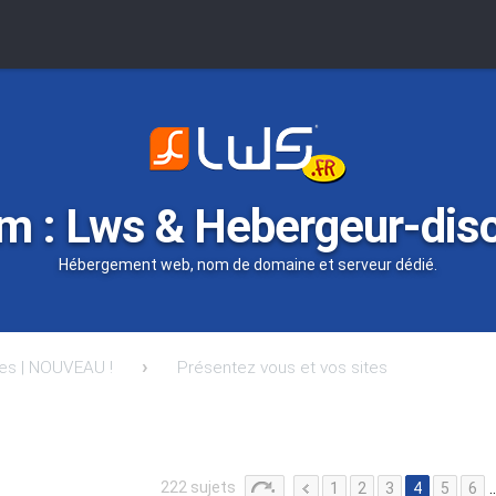
m : Lws & Hebergeur-dis
Hébergement web, nom de domaine et serveur dédié.
tes | NOUVEAU !
Présentez vous et vos sites
222 sujets
1
2
3
4
5
6