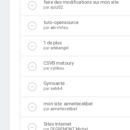
faire des modifications sur mon site
par
aziz02
tuto-opensource
par
aki-mitsu
1 de plus
par
arkkangel
CSVB matoury
par
cyrikou
Gymsanté
par
seb64
mon site: aimerlecelibat
par
aimerlecelibat
Sites Internet
par
DEGREMONT Michel