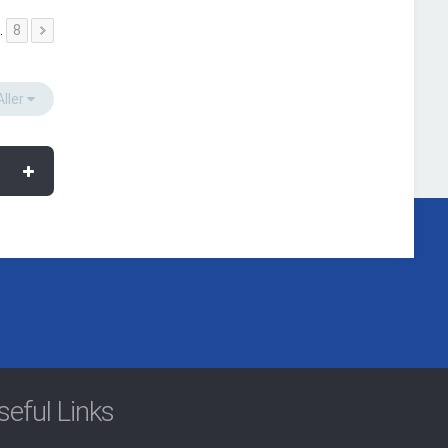
…
8
Aller
seful Links