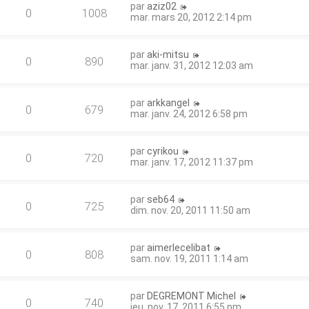
par
aziz02
0
1008
mar. mars 20, 2012 2:14 pm
par
aki-mitsu
0
890
mar. janv. 31, 2012 12:03 am
par
arkkangel
0
679
mar. janv. 24, 2012 6:58 pm
par
cyrikou
0
720
mar. janv. 17, 2012 11:37 pm
par
seb64
0
725
dim. nov. 20, 2011 11:50 am
par
aimerlecelibat
0
808
sam. nov. 19, 2011 1:14 am
par
DEGREMONT Michel
0
740
jeu. nov. 17, 2011 6:55 pm