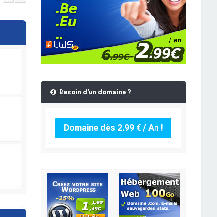
Besoin d'un domaine ?
Domaine dès 2.99 € / An !