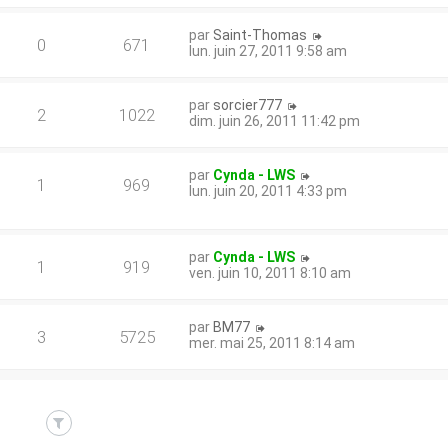
par
Saint-Thomas
0
671
lun. juin 27, 2011 9:58 am
par
sorcier777
2
1022
dim. juin 26, 2011 11:42 pm
par
Cynda - LWS
1
969
lun. juin 20, 2011 4:33 pm
par
Cynda - LWS
1
919
ven. juin 10, 2011 8:10 am
par
BM77
3
5725
mer. mai 25, 2011 8:14 am