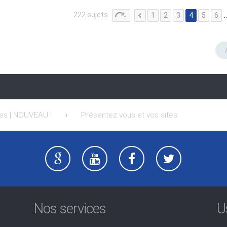
222 sujets
1
2
3
4
5
6
tes | NOUVEAU !
Présentez vous et vos sites
Nos services
U