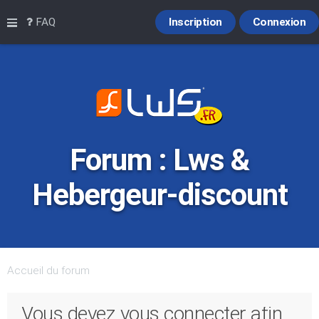
Raccourcis
FAQ
Inscription
Connexion
Forum : Lws &
Hebergeur-discount
Accueil du forum
Vous devez vous connecter afin