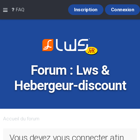
Raccourcis
FAQ
Inscription
Connexion
Forum : Lws &
Hebergeur-discount
Accueil du forum
Vous devez vous connecter afin