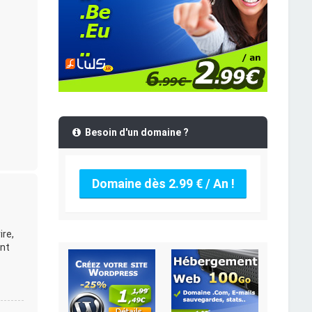
Besoin d'un domaine ?
Domaine dès 2.99 € / An !
ire,
ent