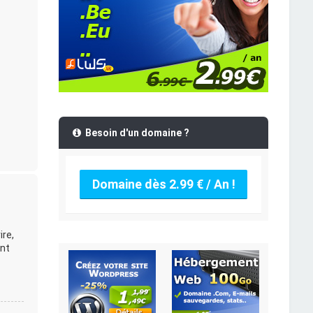
Besoin d'un domaine ?
Domaine dès 2.99 € / An !
ire,
ent