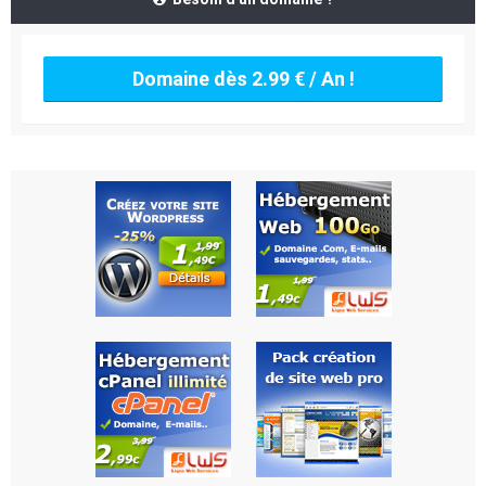
Domaine dès 2.99 € / An !