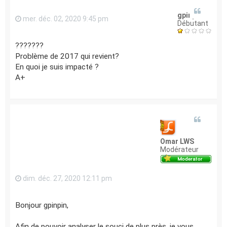
gpinpin
mer. déc. 02, 2020 9:45 pm
Débutant
???????
Problème de 2017 qui revient?
En quoi je suis impacté ?
A+
Omar LWS
Modérateur
dim. déc. 27, 2020 12:11 pm
Bonjour gpinpin,
Afin de pouvoir analyser le souci de plus près, je vous