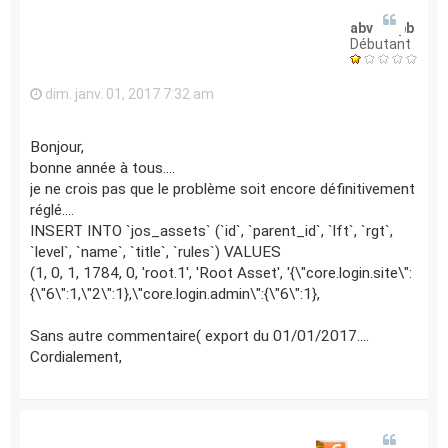
abvsbopb
Débutant
dim. janv. 01, 2017 7:32 am
Bonjour,
bonne année à tous....
je ne crois pas que le problème soit encore définitivement
réglé....
INSERT INTO `jos_assets` (`id`, `parent_id`, `lft`, `rgt`,
`level`, `name`, `title`, `rules`) VALUES
(1, 0, 1, 1784, 0, 'root.1', 'Root Asset', '{\"core.login.site\":
{\"6\":1,\"2\":1},\"core.login.admin\":{\"6\":1},
Sans autre commentaire( export du 01/01/2017....
Cordialement,