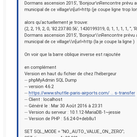
Dormans ascension 2015', 'Bonjour\nRencontre prévu 
municipal de ce village\n[url=http (je coupe ligne trop l
alors qu'actuellement je trouve:
(2, 2, 19, 2, 0, '82.237.80.56', 1430199319, 0, 1, 1, 1, 1, '',
Dormans ascension 2015', 'Bonjour\\nRencontre prévu
municipal de ce village\\n[url=http (la je coupe la ligne )
On voir que la barre oblique inverse est rajoutée
en complément
Version en haut du fichier de chez l'hébergeur
-- phpMyAdmin SQL Dump
-- version 4.6.2
--
https://www.shuttle-paris-airports.com/ ... s-transfer
-- Client : localhost
-- Généré le : Mar 30 Août 2016 à 23:31
-- Version du serveur : 10.1.12-MariaDB-1~jessie
-- Version de PHP : 5.6.24-0+deb8u1
SET SQL_MODE = "NO_AUTO_VALUE_ON_ZERO";