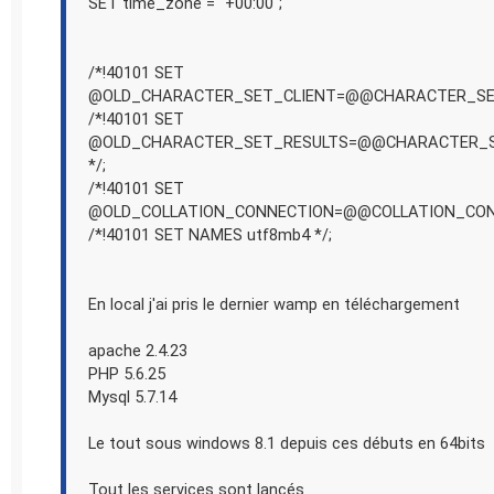
SET time_zone = "+00:00";
/*!40101 SET
@OLD_CHARACTER_SET_CLIENT=@@CHARACTER_SET
/*!40101 SET
@OLD_CHARACTER_SET_RESULTS=@@CHARACTER_S
*/;
/*!40101 SET
@OLD_COLLATION_CONNECTION=@@COLLATION_CONN
/*!40101 SET NAMES utf8mb4 */;
En local j'ai pris le dernier wamp en téléchargement
apache 2.4.23
PHP 5.6.25
Mysql 5.7.14
Le tout sous windows 8.1 depuis ces débuts en 64bits
Tout les services sont lancés