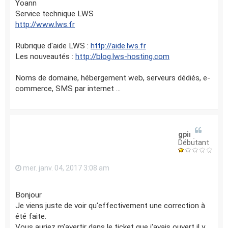
Yoann
Service technique LWS
http://www.lws.fr
Rubrique d'aide LWS :
http://aide.lws.fr
Les nouveautés :
http://blog.lws-hosting.com
Noms de domaine, hébergement web, serveurs dédiés, e-
commerce, SMS par internet ...
gpinpin
Débutant
mer. janv. 04, 2017 3:08 am
Bonjour
Je viens juste de voir qu'effectivement une correction à
été faite.
Vous auriez m'avertir dans le ticket que j'avais ouvert il y