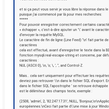
et si ça peut vous servir je vous libre la réponse dans
puisque j'ai commencé par là pour mes recherches:
*****
Pour pouvoir enregistrer correctement certains caractère
« échapper », c'est-à-dire ajouter un '\' avant le caractè
d'envoyer la requête MySQL.
Le caractère de fin de ligne (Line Feed) '\n' fait partie d
caractères
cela est effectué, avant d'enregistrer le texte dans la B
fonction mysqli.real-escape-string et concerne, par défa
caractères :
NUL (ASCII 0), \n, \r, \, ', ", and Control-Z.
Mais... cela sert uniquement pour effectuer les requête
devriez pas retrouver \\n dans le fichier SQL d'export. E
dans le fichier SQL l'apostrophe ' se retrouve échappée \
est le délimiteur des champs texte, exemple :
(2508, 'admin', 2, '82.247.17.31', NULL, 'Bonjour,\n\nAppli
européennes.\nCeci fait partie d\'une mise à jour Wind