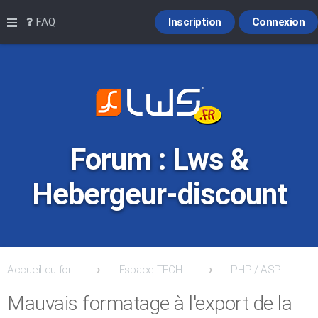
Raccourcis
FAQ
Inscription
Connexion
Forum : Lws &
Hebergeur-discount
Accueil du forum
Espace TECHNIQUE: Support / Entreaide et Conseils
PHP / ASP / ASP.NET / MySQL / ACCESS et Frontpage
Mauvais formatage à l'export de la