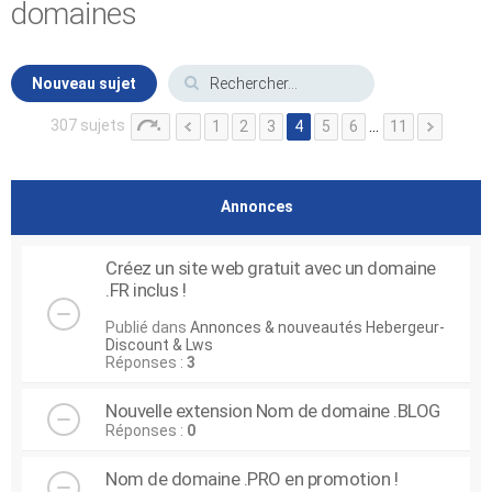
domaines
Nouveau sujet
307 sujets
1
2
3
4
5
6
…
11
Annonces
Créez un site web gratuit avec un domaine
.FR inclus !
Publié dans
Annonces & nouveautés Hebergeur-
Discount & Lws
Réponses :
3
Nouvelle extension Nom de domaine .BLOG
Réponses :
0
Nom de domaine .PRO en promotion !