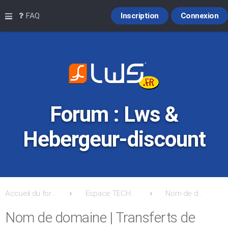
Raccourcis
FAQ
Inscription
Connexion
Forum : Lws &
Hebergeur-discount
Accueil du forum
Espace TECHNIQUE: Support / Entreaide et Conseils
Nom de domaine | Transferts de domaines
Nom de domaine | Transferts de