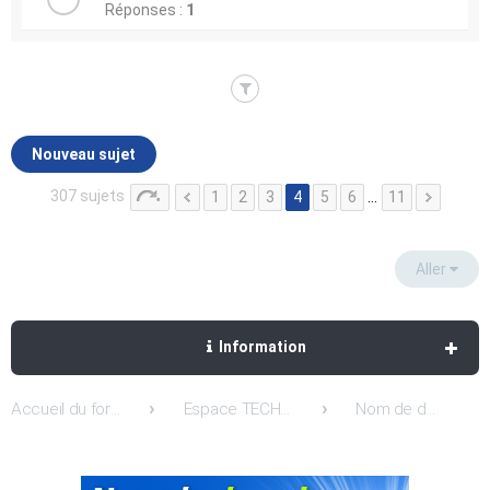
Réponses :
1
Nouveau sujet
307 sujets
1
2
3
4
5
6
…
11
Aller
Information
Accueil du forum
Espace TECHNIQUE: Support / Entreaide et Conseils
Nom de domaine | Transferts de domaines