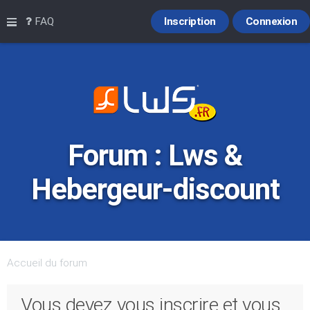
Raccourcis
FAQ
Inscription
Connexion
Forum : Lws &
Hebergeur-discount
Accueil du forum
Vous devez vous inscrire et vous