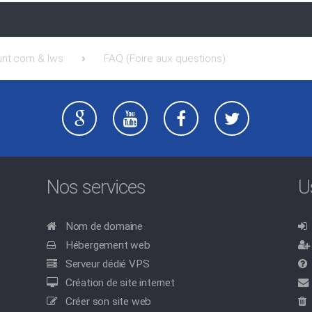
unt.com & lws
FAQ (Foire aux questions)
Nos services
U
Nom de domaine
Hébergement web
Serveur dédié VPS
Création de site internet
Créer son site web