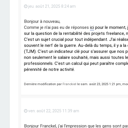
jeu. août 21, 2025 8:24 am
Bonjour à nouveau,
Comme je n'ai pas eu de réponses
ici
pour le moment, 
sur la question de la rentabilité des projets freelanc
C'est un sujet crucial pour tout indépendant. J'ai réali
souvent le nerf de la guerre. Au-delà du temps, il y a 
(TJM). C'est un indicateur clé pour s'assurer que nos p
non seulement le salaire souhaité, mais aussi toutes les
professionnels. C'est un calcul qui peut paraître compl
pérennité de notre activité.
Dernière modification par
Franckiel
le sam. août 23, 2025 1:21 pm, modi
ven. août 22, 2025 11:39 am
Bonjour Franckel, j'ai l'impression que les gens sont pa