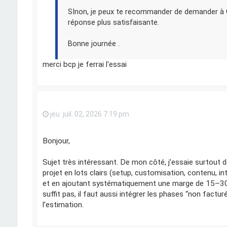
SInon, je peux te recommander de demander à 
réponse plus satisfaisante.
Bonne journée .
merci bcp je ferrai l'essai
jeu. juil. 02, 2026 7:19 pm
Bonjour,
Sujet très intéressant. De mon côté, j’essaie surtout d
projet en lots clairs (setup, customisation, contenu, int
et en ajoutant systématiquement une marge de 15–30
suffit pas, il faut aussi intégrer les phases “non factu
l’estimation.