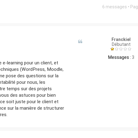
6 messages • Pa
Franckiel
Débutant
Messages :
3
e e-learning pour un client, et
techniques (WordPress, Moodle,
 me pose des questions sur la
abilité pour nous, les
re temps sur des projets
ous des astuces pour bien
e soit juste pour le client et
ce sur la manière de structurer
res.