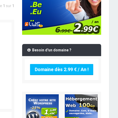
ge
1
sur
1
Besoin d'un domaine ?
Domaine dès 2.99 € / An !