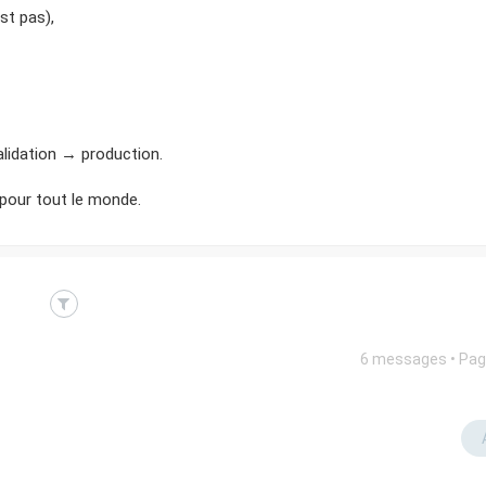
est pas),
alidation → production.
 pour tout le monde.
6 messages • Pa