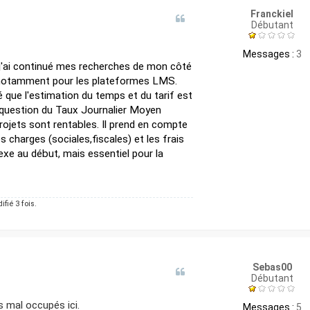
Franckiel
Débutant
Messages :
3
j'ai continué mes recherches de mon côté
e, notamment pour les plateformes LMS.
sé que l'estimation du temps et du tarif est
la question du Taux Journalier Moyen
rojets sont rentables. Il prend en compte
 charges (sociales,fiscales) et les frais
exe au début, mais essentiel pour la
fié 3 fois.
Sebas00
Débutant
s mal occupés ici.
Messages :
5