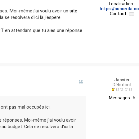
Localisation :
https://numeriki.c
nses. Moi-même j'ai voulu avoir un
site
Contact :
 se résolvera d'ici là j'espère.
C
o
n
T en attendant que tu aies une réponse
t
a
c
t
e
r
S
e
b
a
Janvier
s
Débutant
0
0
Messages :
6
 sont pas mal occupés ici.
e réponses. Moi-même j'ai voulu avoir
eau budget. Cela se résolvera d'ici là