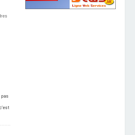
dres
t pas
c’est