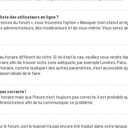
ste des utilisateurs en ligne ?
érences du forum », vous trouverez l’option « Masquer mon statut en lig
 des administrateurs, des modérateurs et de vous-même. Vous serez al
au horaire différent du vôtre. Si tel était le cas, veuillez vous rendre da
horaire afin de trouver votre zone adéquate, par exemple Londres, Paris
au horaire, comme la plupart des autres paramètres, n’est accessible q
asion idéale de le faire.
 pas correcte !
horaire mais que l’heure n’est toujours pas correcte, il est probable q
 administrateur afin de lui communiquer ce problème.
r le forum, soit le logiciel n’a pas encore été traduit dans votre langue.