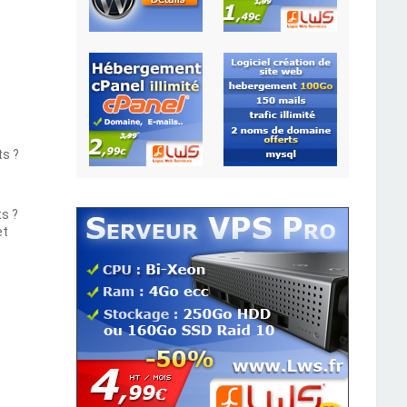
ts ?
ts ?
et