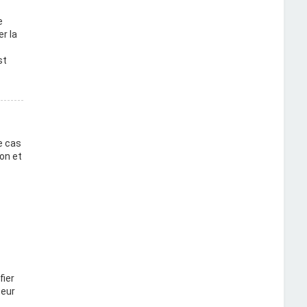
e
r la
st
e cas
on et
fier
teur