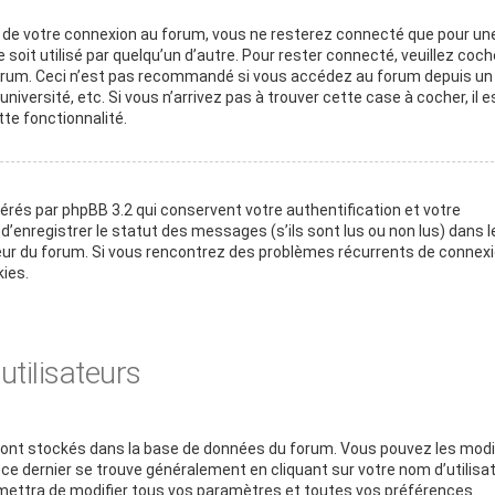
rs de votre connexion au forum, vous ne resterez connecté que pour un
soit utilisé par quelqu’un d’autre. Pour rester connecté, veuillez coche
 forum. Ceci n’est pas recommandé si vous accédez au forum depuis un
niversité, etc. Si vous n’arrivez pas à trouver cette case à cocher, il e
te fonctionnalité.
érés par phpBB 3.2 qui conservent votre authentification et votre
enregistrer le statut des messages (s’ils sont lus ou non lus) dans l
teur du forum. Si vous rencontrez des problèmes récurrents de connexi
ies.
tilisateurs
s sont stockés dans la base de données du forum. Vous pouvez les modi
rs ce dernier se trouve généralement en cliquant sur votre nom d’utilisa
ettra de modifier tous vos paramètres et toutes vos préférences.