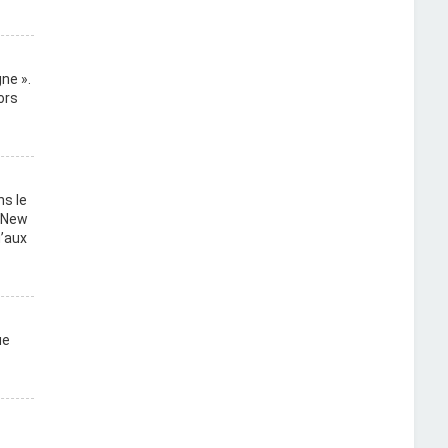
ne ».
ors
ns le
, New
u’aux
ue