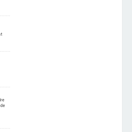
nt
dre
 de