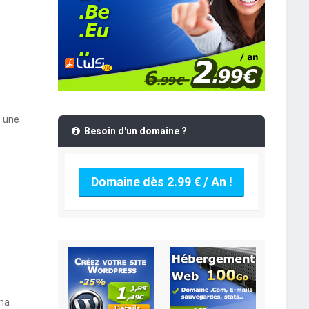
s une
Besoin d'un domaine ?
Domaine dès 2.99 € / An !
 ma