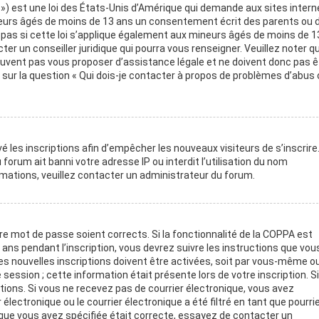
 ») est une loi des États-Unis d’Amérique qui demande aux sites intern
neurs âgés de moins de 13 ans un consentement écrit des parents ou 
pas si cette loi s’applique également aux mineurs âgés de moins de 1
er un conseiller juridique qui pourra vous renseigner. Veuillez noter q
euvent pas vous proposer d’assistance légale et ne doivent donc pas ê
 sur la question « Qui dois-je contacter à propos de problèmes d’abus 
é les inscriptions afin d’empêcher les nouveaux visiteurs de s’inscrire
orum ait banni votre adresse IP ou interdit l’utilisation du nom
ormations, veuillez contacter un administrateur du forum.
tre mot de passe soient corrects. Si la fonctionnalité de la COPPA est
ans pendant l’inscription, vous devrez suivre les instructions que vou
s nouvelles inscriptions doivent être activées, soit par vous-même ou
session ; cette information était présente lors de votre inscription. S
ctions. Si vous ne recevez pas de courrier électronique, vous avez
ctronique ou le courrier électronique a été filtré en tant que pourriel
 que vous avez spécifiée était correcte, essayez de contacter un