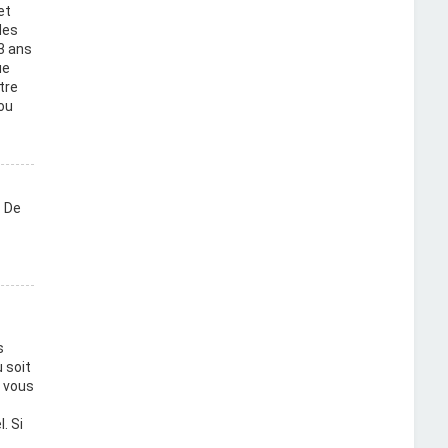
et
des
3 ans
ue
tre
ou
. De
s
 soit
i vous
. Si