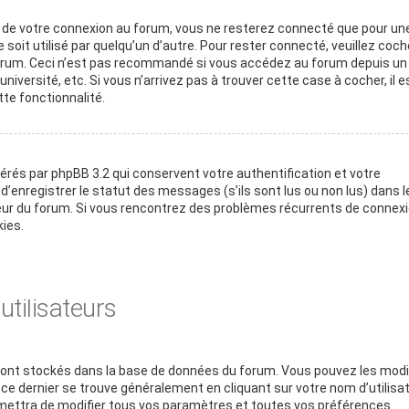
rs de votre connexion au forum, vous ne resterez connecté que pour un
soit utilisé par quelqu’un d’autre. Pour rester connecté, veuillez coche
 forum. Ceci n’est pas recommandé si vous accédez au forum depuis un
niversité, etc. Si vous n’arrivez pas à trouver cette case à cocher, il e
te fonctionnalité.
érés par phpBB 3.2 qui conservent votre authentification et votre
enregistrer le statut des messages (s’ils sont lus ou non lus) dans l
teur du forum. Si vous rencontrez des problèmes récurrents de connexi
ies.
tilisateurs
s sont stockés dans la base de données du forum. Vous pouvez les modi
rs ce dernier se trouve généralement en cliquant sur votre nom d’utilisa
ettra de modifier tous vos paramètres et toutes vos préférences.