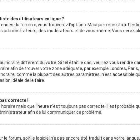
ste des utilisateurs en ligne ?
érences du forum », vous trouverez l’option « Masquer mon statut en lig
 des administrateurs, des modérateurs et de vous-même. Vous serez al
au horaire différent du vôtre. Si tel était le cas, veuillez vous rendre da
horaire afin de trouver votre zone adéquate, par exemple Londres, Paris
au horaire, comme la plupart des autres paramètres, n’est accessible q
asion idéale de le faire.
 pas correcte !
horaire mais que l’heure n’est toujours pas correcte, il est probable q
 administrateur afin de lui communiquer ce problème.
r le forum, soit le logiciel n’a pas encore été traduit dans votre langue.