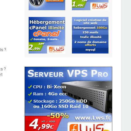
ts ?
ts ?
et