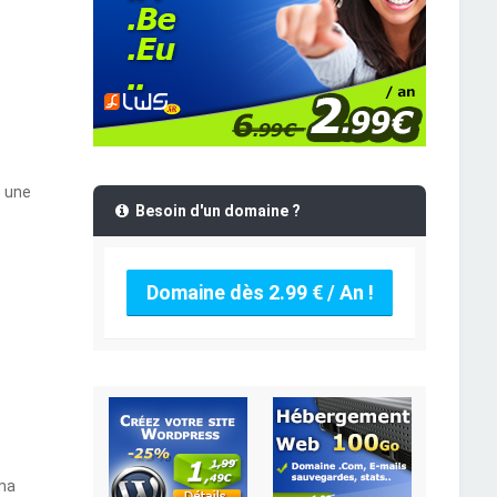
s une
Besoin d'un domaine ?
Domaine dès 2.99 € / An !
 ma