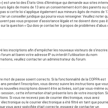
 ») est une loi des États-Unis d’Amérique qui demande aux sites intern
neurs âgés de moins de 13 ans un consentement écrit des parents ou 
pas si cette loi s’applique également aux mineurs âgés de moins de 1
er un conseiller juridique qui pourra vous renseigner. Veuillez noter q
euvent pas vous proposer d’assistance légale et ne doivent donc pas ê
 sur la question « Qui dois-je contacter à propos de problèmes d’abus 
é les inscriptions afin d’empêcher les nouveaux visiteurs de s’inscrire
orum ait banni votre adresse IP ou interdit l’utilisation du nom
ormations, veuillez contacter un administrateur du forum.
tre mot de passe soient corrects. Si la fonctionnalité de la COPPA est
ans pendant l’inscription, vous devrez suivre les instructions que vou
s nouvelles inscriptions doivent être activées, soit par vous-même ou
session ; cette information était présente lors de votre inscription. S
ctions. Si vous ne recevez pas de courrier électronique, vous avez
ctronique ou le courrier électronique a été filtré en tant que pourriel
 que vous avez spécifiée était correcte, essayez de contacter un