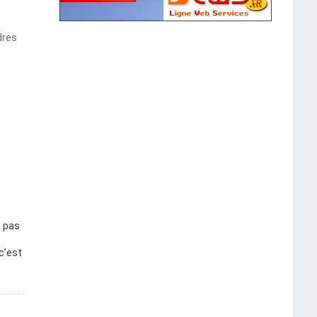
dres
t pas
c’est