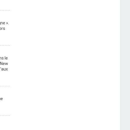
ne ».
ors
ns le
, New
u’aux
ue