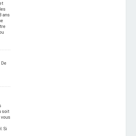
et
des
3 ans
ue
tre
ou
. De
s
 soit
i vous
. Si