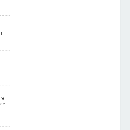
nt
dre
 de