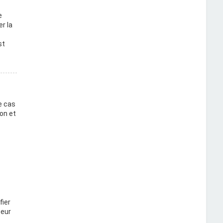
e
r la
st
e cas
on et
fier
teur