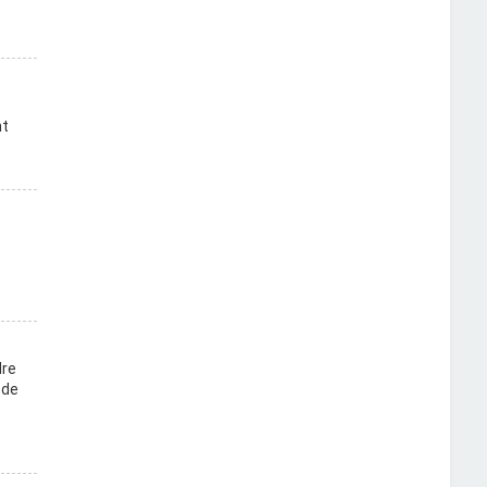
nt
dre
 de