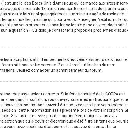
 ») est une loi des États-Unis d’Amérique qui demande aux sites intern
neurs âgés de moins de 13 ans un consentement écrit des parents ou 
pas si cette loi s’applique également aux mineurs âgés de moins de 1
er un conseiller juridique qui pourra vous renseigner. Veuillez noter q
euvent pas vous proposer d’assistance légale et ne doivent donc pas ê
 sur la question « Qui dois-je contacter à propos de problèmes d’abus 
é les inscriptions afin d’empêcher les nouveaux visiteurs de s’inscrire
orum ait banni votre adresse IP ou interdit l’utilisation du nom
ormations, veuillez contacter un administrateur du forum.
tre mot de passe soient corrects. Si la fonctionnalité de la COPPA est
ans pendant l’inscription, vous devrez suivre les instructions que vou
s nouvelles inscriptions doivent être activées, soit par vous-même ou
session ; cette information était présente lors de votre inscription. S
ctions. Si vous ne recevez pas de courrier électronique, vous avez
ctronique ou le courrier électronique a été filtré en tant que pourriel
 que vous avez spécifiée était correcte, essayez de contacter un