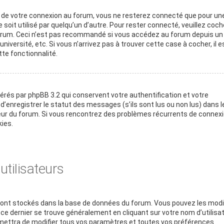
rs de votre connexion au forum, vous ne resterez connecté que pour un
soit utilisé par quelqu’un d’autre. Pour rester connecté, veuillez coche
 forum. Ceci n’est pas recommandé si vous accédez au forum depuis un
niversité, etc. Si vous n’arrivez pas à trouver cette case à cocher, il e
te fonctionnalité.
érés par phpBB 3.2 qui conservent votre authentification et votre
enregistrer le statut des messages (s’ils sont lus ou non lus) dans l
teur du forum. Si vous rencontrez des problèmes récurrents de connexi
ies.
tilisateurs
s sont stockés dans la base de données du forum. Vous pouvez les modi
rs ce dernier se trouve généralement en cliquant sur votre nom d’utilisa
ettra de modifier tous vos paramètres et toutes vos préférences.