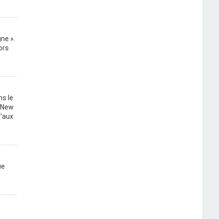
ne ».
ors
ns le
, New
u’aux
ue