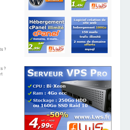
ts ?
ts ?
et