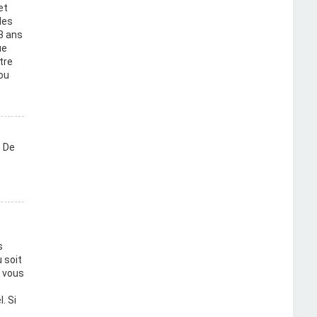
et
des
3 ans
ue
tre
ou
. De
s
 soit
i vous
. Si