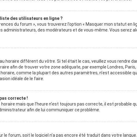
ste des utilisateurs en ligne ?
érences du forum », vous trouverez l’option « Masquer mon statut en lig
 des administrateurs, des modérateurs et de vous-même. Vous serez al
au horaire différent du vôtre. Si tel était le cas, veuillez vous rendre da
horaire afin de trouver votre zone adéquate, par exemple Londres, Paris
au horaire, comme la plupart des autres paramètres, n’est accessible q
asion idéale de le faire.
 pas correcte !
horaire mais que l’heure n’est toujours pas correcte, il est probable q
 administrateur afin de lui communiquer ce problème.
r le forum, soit le logiciel n’a pas encore été traduit dans votre langue.