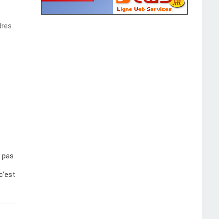
dres
t pas
c’est