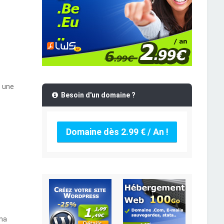
s une
Besoin d'un domaine ?
Domaine dès 2.99 € / An !
 ma