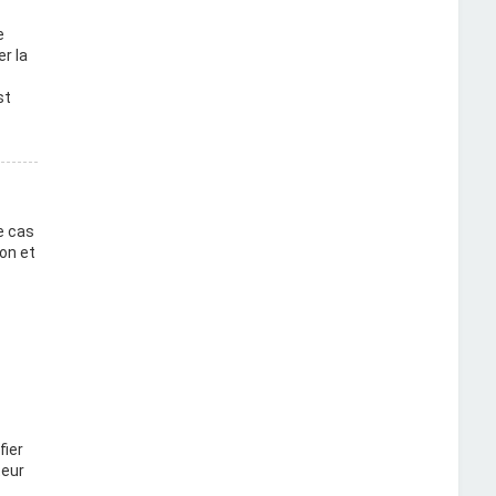
e
r la
st
e cas
on et
fier
teur