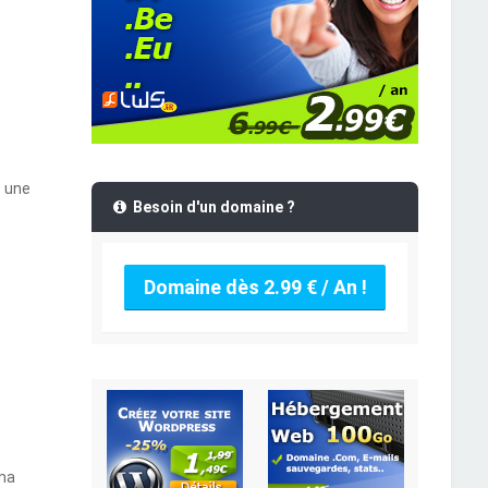
s une
Besoin d'un domaine ?
Domaine dès 2.99 € / An !
 ma