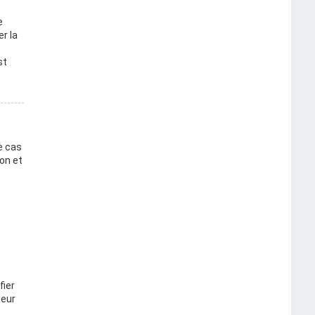
e
r la
st
e cas
on et
fier
teur