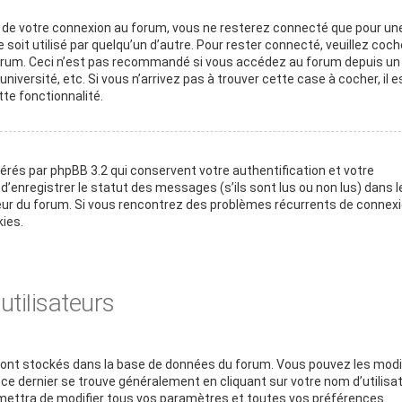
rs de votre connexion au forum, vous ne resterez connecté que pour un
soit utilisé par quelqu’un d’autre. Pour rester connecté, veuillez coche
 forum. Ceci n’est pas recommandé si vous accédez au forum depuis un
niversité, etc. Si vous n’arrivez pas à trouver cette case à cocher, il e
te fonctionnalité.
érés par phpBB 3.2 qui conservent votre authentification et votre
enregistrer le statut des messages (s’ils sont lus ou non lus) dans l
teur du forum. Si vous rencontrez des problèmes récurrents de connexi
ies.
tilisateurs
s sont stockés dans la base de données du forum. Vous pouvez les modi
rs ce dernier se trouve généralement en cliquant sur votre nom d’utilisa
ettra de modifier tous vos paramètres et toutes vos préférences.