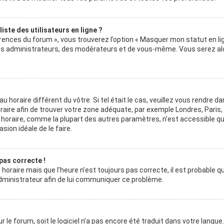
ste des utilisateurs en ligne ?
érences du forum », vous trouverez l’option « Masquer mon statut en lig
 des administrateurs, des modérateurs et de vous-même. Vous serez al
au horaire différent du vôtre. Si tel était le cas, veuillez vous rendre da
horaire afin de trouver votre zone adéquate, par exemple Londres, Paris
au horaire, comme la plupart des autres paramètres, n’est accessible q
asion idéale de le faire.
 pas correcte !
horaire mais que l’heure n’est toujours pas correcte, il est probable q
 administrateur afin de lui communiquer ce problème.
r le forum, soit le logiciel n’a pas encore été traduit dans votre langue.