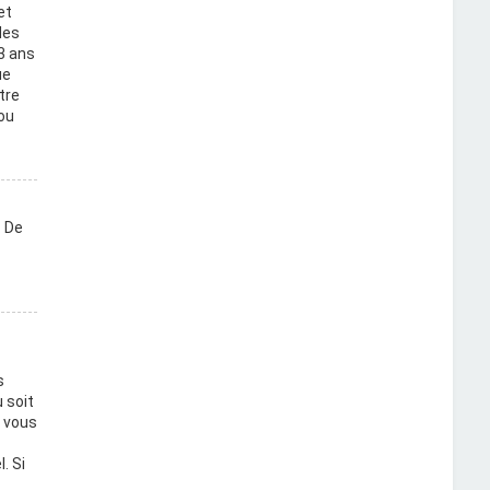
et
des
3 ans
ue
tre
ou
. De
s
 soit
i vous
. Si