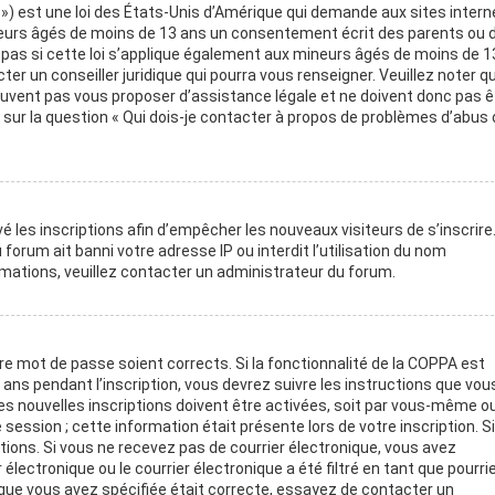
 ») est une loi des États-Unis d’Amérique qui demande aux sites intern
neurs âgés de moins de 13 ans un consentement écrit des parents ou 
pas si cette loi s’applique également aux mineurs âgés de moins de 1
er un conseiller juridique qui pourra vous renseigner. Veuillez noter q
euvent pas vous proposer d’assistance légale et ne doivent donc pas ê
 sur la question « Qui dois-je contacter à propos de problèmes d’abus 
é les inscriptions afin d’empêcher les nouveaux visiteurs de s’inscrire
orum ait banni votre adresse IP ou interdit l’utilisation du nom
ormations, veuillez contacter un administrateur du forum.
tre mot de passe soient corrects. Si la fonctionnalité de la COPPA est
ans pendant l’inscription, vous devrez suivre les instructions que vou
s nouvelles inscriptions doivent être activées, soit par vous-même ou
session ; cette information était présente lors de votre inscription. S
ctions. Si vous ne recevez pas de courrier électronique, vous avez
ctronique ou le courrier électronique a été filtré en tant que pourriel
 que vous avez spécifiée était correcte, essayez de contacter un