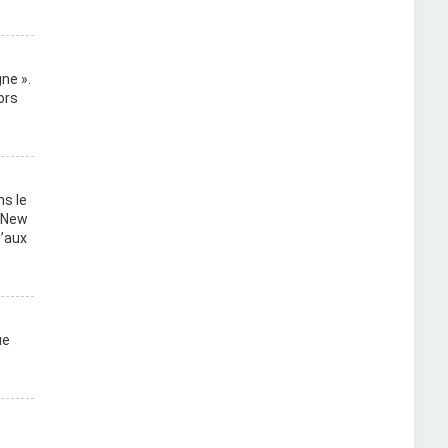
ne ».
ors
ns le
, New
u’aux
ue