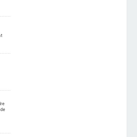
nt
dre
 de