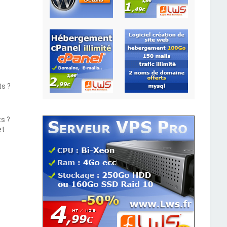
ts ?
ts ?
et