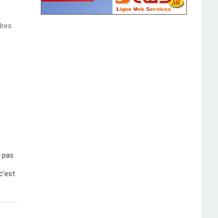
dres
t pas
c’est